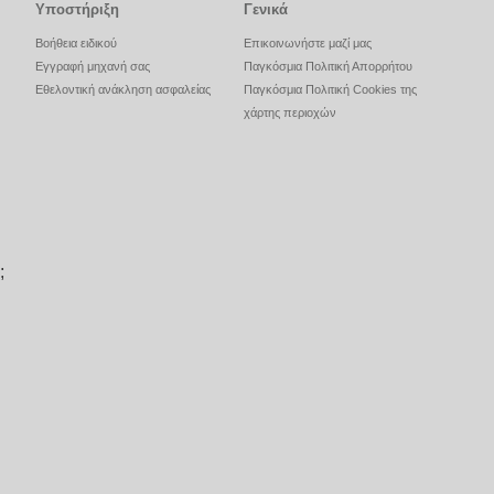
Υποστήριξη
Γενικά
Βοήθεια ειδικού
Επικοινωνήστε μαζί μας
Εγγραφή μηχανή σας
Παγκόσμια Πολιτική Απορρήτου
Εθελοντική ανάκληση ασφαλείας
Παγκόσμια Πολιτική Cookies της
χάρτης περιοχών
;